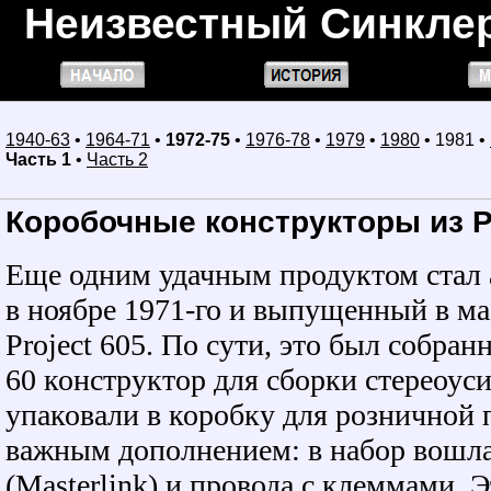
Неизвестный Синкле
1940-63
•
1964-71
•
1972-7
5
•
1976-78
•
1979
•
1980
• 1981 •
Часть 1
•
Часть 2
Коробочные конструкторы из Pr
Еще одним удачным продуктом стал
в ноябре
1971-го
и выпущенный в мае
Project 605. По сути, это был собран
60 конструктор для сборки стереоуси
упаковали в коробку для розничной 
важным дополнением: в набор вошла
(Masterlink) и провода с клеммами. 